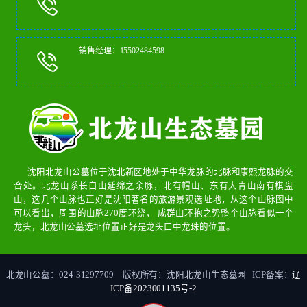
销售经理：15502484598
沈阳北龙山公墓位于沈北新区地处于中华龙脉的北脉和康熙龙脉的交
合处。北龙山系长白山延绵之余脉，北有帽山、东有大青山南有棋盘
山，这几个山脉也正好是沈阳著名的旅游景观选址地，从这个山脉图中
可以看出，周围的山脉270度环绕， 成群山环抱之势整个山脉看似一个
龙头，北龙山公墓选址位置正好是龙头口中龙珠的位置。
北龙山公墓：024-31297709 版权所有：沈阳北龙山生态墓园 ICP备案：
辽
ICP备2023001135号-2