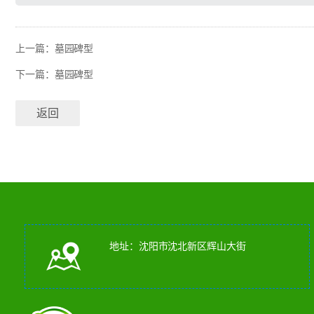
上一篇：
墓园碑型
下一篇：
墓园碑型
返回
地址：沈阳市沈北新区辉山大街