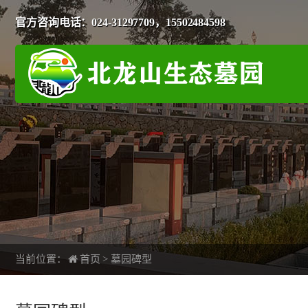
官方咨询电话：024-31297709，15502484598
当前位置：
首页
>
墓园碑型