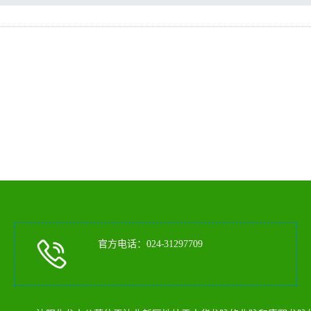
官方电话：024-31297709