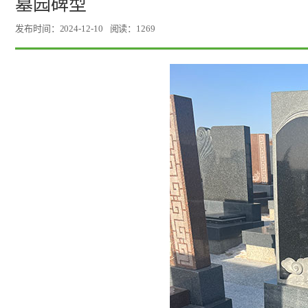
墓园碑型
发布时间：2024-12-10
阅读：1269