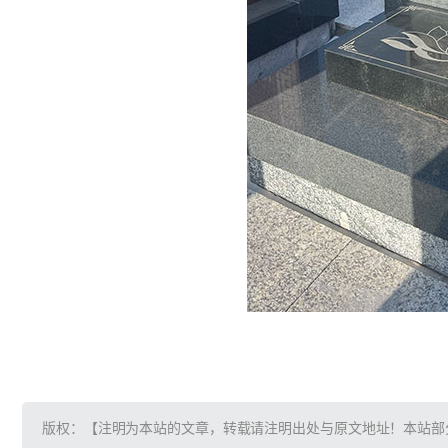
版权：【注明为本站的文章，转载请注明出处与原文地址！本站部