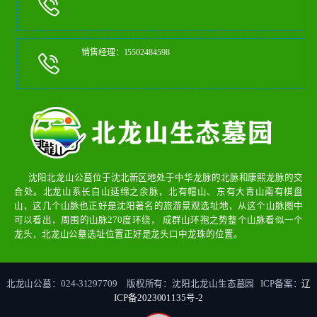
销售经理：15502484598
沈阳北龙山公墓位于沈北新区地处于中华龙脉的北脉和康熙龙脉的交
合处。北龙山系长白山延绵之余脉，北有帽山、东有大青山南有棋盘
山，这几个山脉也正好是沈阳著名的旅游景观选址地，从这个山脉图中
可以看出，周围的山脉270度环绕， 成群山环抱之势整个山脉看似一个
龙头，北龙山公墓选址位置正好是龙头口中龙珠的位置。
北龙山公墓：024-31297709 版权所有：沈阳北龙山生态墓园 ICP备案：
辽
ICP备2023001135号-2