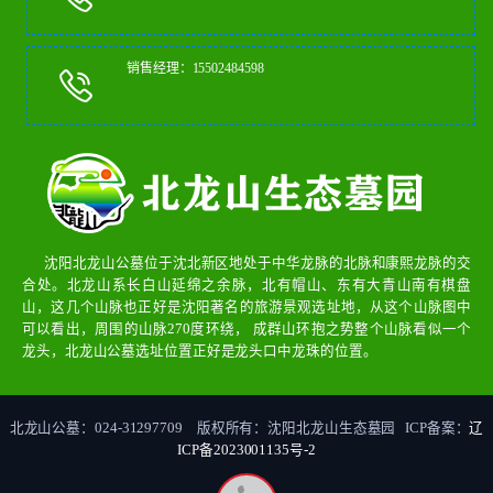
销售经理：15502484598
沈阳北龙山公墓位于沈北新区地处于中华龙脉的北脉和康熙龙脉的交
合处。北龙山系长白山延绵之余脉，北有帽山、东有大青山南有棋盘
山，这几个山脉也正好是沈阳著名的旅游景观选址地，从这个山脉图中
可以看出，周围的山脉270度环绕， 成群山环抱之势整个山脉看似一个
龙头，北龙山公墓选址位置正好是龙头口中龙珠的位置。
北龙山公墓：024-31297709 版权所有：沈阳北龙山生态墓园 ICP备案：
辽
ICP备2023001135号-2