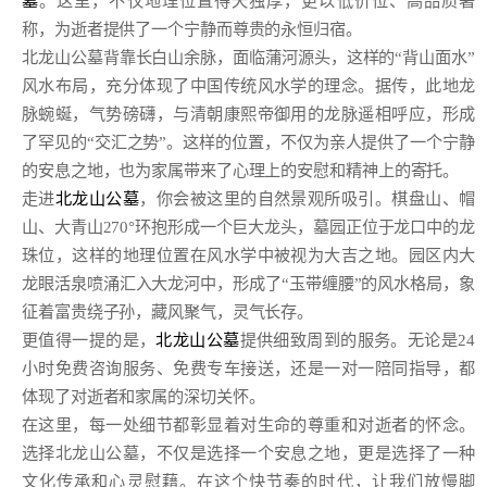
墓
。这里，不仅地理位置得天独厚，更以低价位、高品质著
称，为逝者提供了一个宁静而尊贵的永恒归宿。
北龙山公墓背靠长白山余脉，面临蒲河源头，这样的“背山面水”
风水布局，充分体现了中国传统风水学的理念。据传，此地龙
脉蜿蜒，气势磅礴，与清朝康熙帝御用的龙脉遥相呼应，形成
了罕见的“交汇之势”。这样的位置，不仅为亲人提供了一个宁静
的安息之地，也为家属带来了心理上的安慰和精神上的寄托。
走进
北龙山公墓
，你会被这里的自然景观所吸引。棋盘山、帽
山、大青山270°环抱形成一个巨大龙头，墓园正位于龙口中的龙
珠位，这样的地理位置在风水学中被视为大吉之地。园区内大
龙眼活泉喷涌汇入大龙河中，形成了“玉带缠腰”的风水格局，象
征着富贵绕子孙，藏风聚气，灵气长存。
更值得一提的是，
北龙山公墓
提供细致周到的服务。无论是24
小时免费咨询服务、免费专车接送，还是一对一陪同指导，都
体现了对逝者和家属的深切关怀。
在这里，每一处细节都彰显着对生命的尊重和对逝者的怀念。
选择北龙山公墓，不仅是选择一个安息之地，更是选择了一种
文化传承和心灵慰藉。在这个快节奏的时代，让我们放慢脚