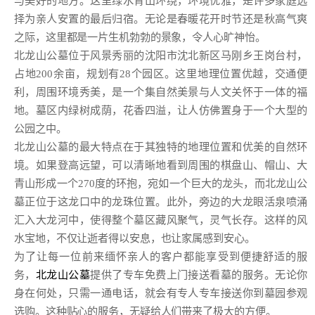
与美好的地方。这里绿水青山环绕，环境优雅，是许多家庭选
择为亲人安置的最后归宿。无论是春暖花开时节还是秋高气爽
之际，这里都是一片生机勃勃的景象，令人心旷神怡。
北龙山公墓位于风景秀丽的沈阳市沈北新区马刚乡王岗台村，
占地200余亩，规划有28个园区。这里地理位置优越，交通便
利，周围环境秀美，是一个集自然美景与人文关怀于一体的福
地。墓区内绿树成荫，花香四溢，让人仿佛置身于一个大型的
公园之中。
北龙山公墓的最大特点在于其独特的地理位置和优美的自然环
境。如果登高远望，可以清晰地看到周围的棋盘山、帽山、大
青山形成一个270度的环抱，宛如一个巨大的龙头，而北龙山公
墓正位于这龙口中的龙珠位置。此外，旁边的大龙眼活泉喷涌
汇入大龙河中，使得整个墓区藏风聚气，灵气长存。这样的风
水宝地，不仅让逝者得以安息，也让家属感到安心。
为了让每一位前来缅怀亲人的客户都能享受到便捷舒适的服
务，
北龙山公墓
提供了专车免费上门接送看墓的服务。无论你
身在何处，只需一通电话，就会有专人专车接送你到墓园参观
选购。这种贴心的服务，无疑给人们带来了极大的方便。