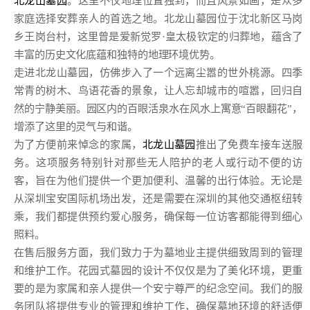
北龙山墓园
。这里不仅地理位置独到，而且风景如画，是众多
家庭选择安葬亲人的首选之地。北龙山墓园位于沈北新区马岗
乡王岗台村，这里曾是爱新觉罗·皇太极钦定的归葬地，蕴含了
丰富的历史文化底蕴和独特的地理环境优势。
走进北龙山墓园，仿佛步入了一个远离尘嚣的世外桃源。四季
常青的树木、鸟语花香的景象，让人忘却城市的喧嚣，回归自
然的宁静美丽。园区内的百眼活泉水在风水上寓意“百眼翻花”，
增添了这里的灵气与和谐。
为了方便前来悼念的家属，
北龙山墓园
推出了免费车接车送服
务。这项服务特别针对那些无人陪护的老人或行动不便的访
客，旨在为他们提供一个更加便利、温馨的出行体验。无论是
从深圳宝安国际机场出发，还是需要在深圳的其他交通枢纽转
乘，我们都提供预约爱心服务，确保每一位访客都能得到细心
照料。
在售后服务方面，我们致力于为墓地业主提供细致周到的管理
和维护工作。花园式墓园的设计不仅仅是为了美化环境，更重
要的是为家属和亲人提供一个安宁尊严的纪念空间。我们的服
务团队将提供专业的管理和维护工作，确保墓地环境的舒适便